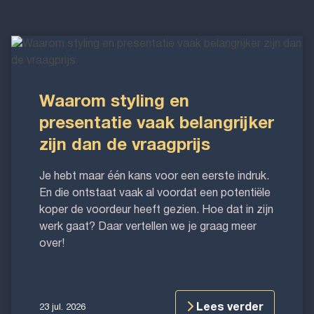
Waarom
styling
en
presentatie
Waarom styling en
vaak
presentatie vaak belangrijker
belangrijker
zijn dan de vraagprijs
zijn
dan
Je hebt maar één kans voor een eerste indruk.
de
En die ontstaat vaak al voordat een potentiële
vraagprijs
koper de voordeur heeft gezien. Hoe dat in zijn
werk gaat? Daar vertellen we je graag meer
over!
Lees verder
23 jul. 2026