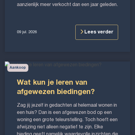
aanzienlijk meer verkocht dan een jaar geleden.
Lees verder
09 jul. 2026
Wat
Aankoop
kun
je
Wat kun je leren van
leren
afgewezen biedingen?
van
afgewezen
Zag jij jezelf in gedachten al helemaal wonen in
biedingen?
een huis? Dan is een afgewezen bod op een
woning een grote teleurstelling. Toch hoeft een
afwijzing niet alleen negatief te zijn. Elke
bieding geeft namelijk waardevolle inzichten die