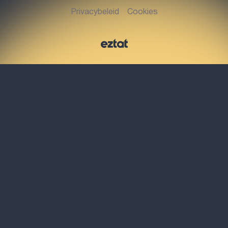
Privacybeleid
Cookies
Mailadres
oss@heuvelmakelaars.nl