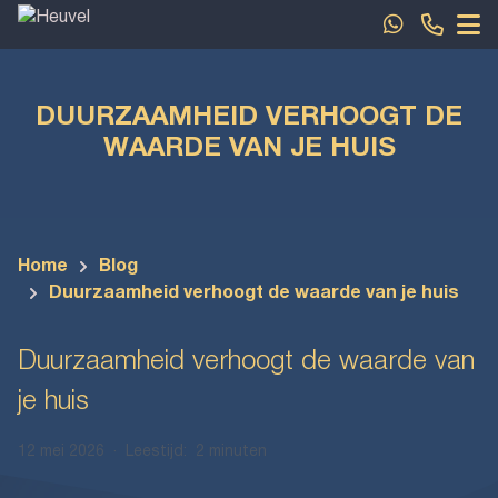
Spring naar inhoud
DUURZAAMHEID VERHOOGT DE
WAARDE VAN JE HUIS
Home
Blog
Duurzaamheid verhoogt de waarde van je huis
Duurzaamheid verhoogt de waarde van
je huis
12 mei 2026
·
Leestijd:
2 minuten