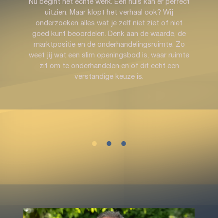
Nu begint het echte werk. Een huis kan er perfect
uitzien. Maar klopt het verhaal ook? Wij
onderzoeken alles wat je zelf niet ziet of niet
goed kunt beoordelen. Denk aan de waarde, de
marktpositie en de onderhandelingsruimte. Zo
weet jij wat een slim openingsbod is, waar ruimte
zit om te onderhandelen en of dit echt een
verstandige keuze is.