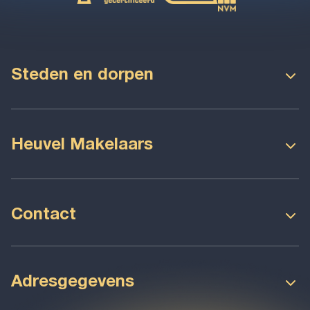
Steden en dorpen
Oss
Maren-Kessel
Geffen
Herpen
Heuvel Makelaars
Nuland
Heesch
Over ons
Verkopen
Oijen
Ravenstein
Woningaanbod
Bedrijfsaanbod
Contact
Berghem
Megen
Blog
Algemeen nummer
Oijen
0412 - 405 022
Adresgegevens