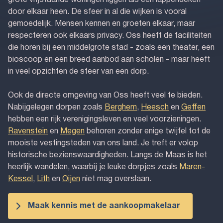
grote vrijstaande woningen liggen als een lappendeken
door elkaar heen. De sfeer in al die wijken is vooral
gemoedelijk. Mensen kennen en groeten elkaar, maar
respecteren ook elkaars privacy. Oss heeft de faciliteiten
die horen bij een middelgrote stad - zoals een theater, een
bioscoop en een breed aanbod aan scholen - maar heeft
in veel opzichten de sfeer van een dorp.
Ook de directe omgeving van Oss heeft veel te bieden.
Nabijgelegen dorpen zoals
Berghem
,
Heesch
en
Geffen
hebben een rijk verenigingsleven en veel voorzieningen.
Ravenstein
en
Megen
behoren zonder enige twijfel tot de
mooiste vestingsteden van ons land. Je treft er volop
historische bezienswaardigheden. Langs de Maas is het
heerlijk wandelen, waarbij je leuke dorpjes zoals
Maren-
Kessel
,
Lith
en
Oijen
niet mag overslaan.
Maak kennis met de aankoopmakelaar