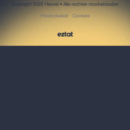
Copyright 2026 Heuvel • Alle rechten voorbehouden
5341 KN Oss
Privacybeleid
Cookies
Mailadres
oss@heuvelmakelaars.nl