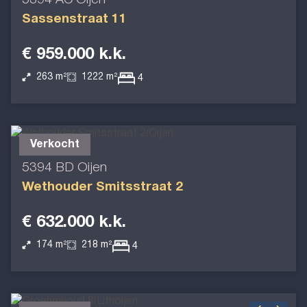
5394 AC Oijen
Sassenstraat 11
€ 959.000 k.k.
263 m²
1222 m²
4
Verkocht
5394 BD Oijen
Wethouder Smitsstraat 2
€ 632.000 k.k.
174 m²
218 m²
4