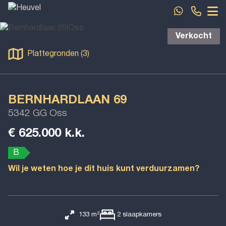
Spring naar inhoud
Verkocht
Plattegronden (3)
BERNHARDLAAN 69
5342 GG Oss
€ 625.000 k.k.
B
Wil je weten hoe je dit huis kunt verduurzamen?
133 m²
2
slaapkamers