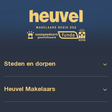
Steden en dorpen
Oss
Maren-Kessel
Geffen
Herpen
Heuvel Makelaars
Nuland
Heesch
Over ons
Verkopen
Oijen
Ravenstein
Woningaanbod
Bedrijfsaanbod